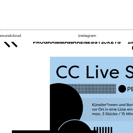
soundcloud
instagram
PROGRAMM
AWARENESS
TICKETS
I