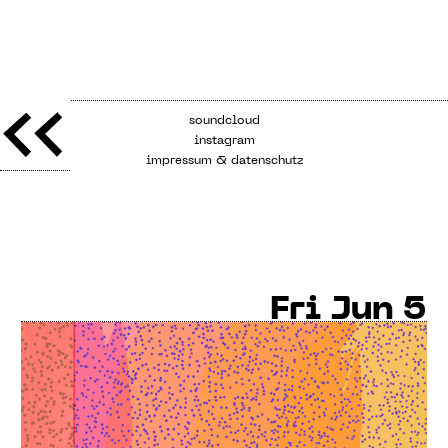
soundcloud
instagram
impressum & datenschutz
Fri
Jun 5