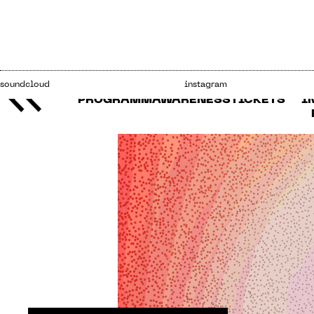
soundcloud
instagram
PROGRAMM
AWARENESS
TICKETS
I