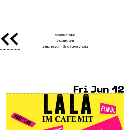
soundcloud
instagram
impressum & datenschutz
Fri
Jun 12