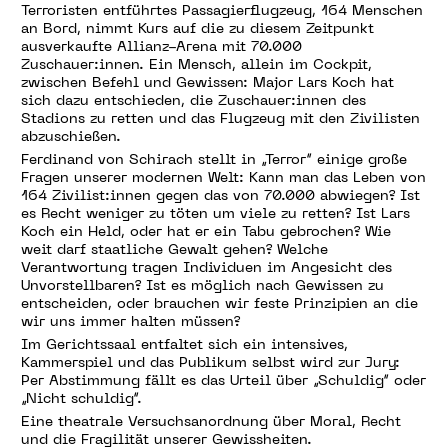
Terroristen entführtes Passagierflugzeug, 164 Menschen
an Bord, nimmt Kurs auf die zu diesem Zeitpunkt
ausverkaufte Allianz-Arena mit 70.000
Zuschauer:innen. Ein Mensch, allein im Cockpit,
zwischen Befehl und Gewissen: Major Lars Koch hat
sich dazu entschieden, die Zuschauer:innen des
Stadions zu retten und das Flugzeug mit den Zivilisten
abzuschießen.
Ferdinand von Schirach stellt in „Terror“ einige große
Fragen unserer modernen Welt: Kann man das Leben von
164 Zivilist:innen gegen das von 70.000 abwiegen? Ist
es Recht weniger zu töten um viele zu retten? Ist Lars
Koch ein Held, oder hat er ein Tabu gebrochen? Wie
weit darf staatliche Gewalt gehen? Welche
Verantwortung tragen Individuen im Angesicht des
Unvorstellbaren? Ist es möglich nach Gewissen zu
entscheiden, oder brauchen wir feste Prinzipien an die
wir uns immer halten müssen?
Im Gerichtssaal entfaltet sich ein intensives,
Kammerspiel und das Publikum selbst wird zur Jury:
Per Abstimmung fällt es das Urteil über „Schuldig“ oder
„Nicht schuldig“.
Eine theatrale Versuchsanordnung über Moral, Recht
und die Fragilität unserer Gewissheiten.