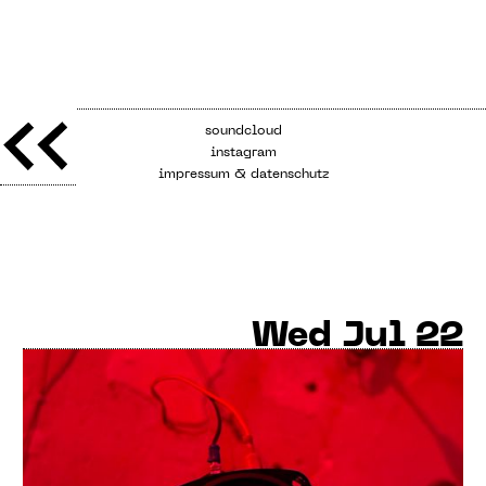
soundcloud
instagram
impressum & datenschutz
Wed
Jul 22